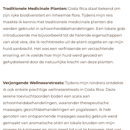
Traditionele Medicinale Planten:
Costa Rica staat bekend om
zijn rijke biodiversiteit en inheemse flora. Tijdens mijn reis
maakte ik kennis met traditionele medicinale planten die
werden gebruikt in schoonheidsbehandelingen. Een lokale gids
introduceerde me bijvoorbeeld tot de helende eigenschappen
van aloë vera, die ik rechtstreeks uit de plant oogstte en op mijn
huid aanbracht. Het was een verfrissende en verzachtende
ervaring, en ik voelde hoe mijn huid werd gevoed en
gehydrateerd door de natuurlijke kracht van deze planten.
Verjongende Wellnessretreats:
Tijdens mijn rondreis ontdekte
ik ook enkele prachtige wellnessretreats in Costa Rica. Deze
serene toevluchtsoorden boden een scala aan
schoonheidsbehandelingen, waaronder therapeutische
massages, gezichtsbehandelingen en yogalessen. Ik heb
genoten van ontspannende massages waarbij gebruik werd
gemaakt van aromatische oliën en lokale kruiden om mijn
spieren te kalmeren en mijn geest tot rust te brengen. Het was