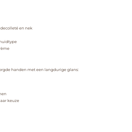
decolleté en nek
huidtype
crème
zorgde handen met een langdurige glans:
emen
naar keuze